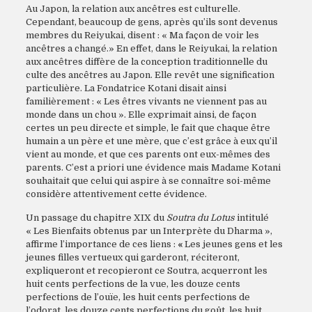
Au Japon, la relation aux ancêtres est culturelle.
Cependant, beaucoup de gens, après qu’ils sont devenus
membres du Reiyukai, disent : « Ma façon de voir les
ancêtres a changé.» En effet, dans le Reiyukai, la relation
aux ancêtres diffère de la conception traditionnelle du
culte des ancêtres au Japon. Elle revêt une signification
particulière. La Fondatrice Kotani disait ainsi
familièrement : « Les êtres vivants ne viennent pas au
monde dans un chou ». Elle exprimait ainsi, de façon
certes un peu directe et simple, le fait que chaque être
humain a un père et une mère, que c’est grâce à eux qu’il
vient au monde, et que ces parents ont eux-mêmes des
parents. C’est a priori une évidence mais Madame Kotani
souhaitait que celui qui aspire à se connaître soi-même
considère attentivement cette évidence.
Un passage du chapitre XIX du
Soutra du Lotus
intitulé
« Les Bienfaits obtenus par un Interprète du Dharma »,
affirme l’importance de ces liens :
«
Les jeunes gens et les
jeunes filles vertueux qui garderont, réciteront,
expliqueront et recopieront ce Soutra, acquerront les
huit cents perfections de la vue, les douze cents
perfections de l’ouïe, les huit cents perfections de
l’odorat, les douze cents perfections du goût, les huit