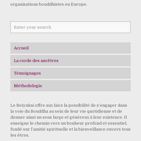
organisations bouddhistes en Europe.
Accueil
La corde des ancêtres
Témoignages
Le Soutra du lotus & Chant d’aspiration
Méthodologie
Réalisons le monde de Boudha
Extraits du l’Œil du Soutra
Méthodologie générale
Le Reiyukai offre aux laïcs la possibilité de s’engager dans
Outils
la voie du Bouddha au sein de leur vie quotidienne et de
donner ainsi un sens large et généreux à leur existence. Il
enseigne le chemin vers un bonheur profond et essentiel,
fondé sur l’amitié spirituelle et la bienveillance envers tous
les êtres.